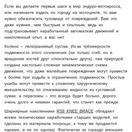
Если вы делаете первые шаги в мир эндуро-мотокросса,
или начинаете ездить по городу на мотоцикле, то вам
нужно обезопасить туловище от повреждений. Вам это
даже нужнее, чем быстрым и опытным, ведь их
подстраховывает наработанный автоматизм движений и
накопленный опыт, а вас нет.
Колено – легкоранимый сустав. Из-за трёхмерности
подвижности этого сочленения (не только сгиб, но и
вращение костей друг относительно друга), там природой
создана настолько сложная кинематическая схема
движения, что даже малейшие повреждения могут привести
к болям при ходьбе и ограничению подвижности. Простые
ушибы могут привести к сложному хирургическому
вмешательству по откачиванию жидкости из суставной
сумки, а переломы – это всегда будет больно, дорого,
очень долго и никаких гарантий, что станет как прежде.
Шарнирные наколенники
RS9 KNEE BRACE
обладают
всеми техническими наработками старших моделей, но
сделаны из материала попроще, к тому же продаются
парами, а не по одному. Фактически за гораздо меньшие