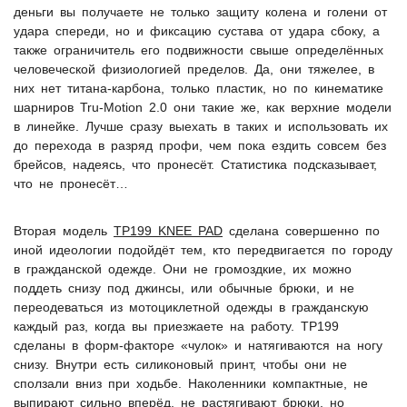
деньги вы получаете не только защиту колена и голени от
удара спереди, но и фиксацию сустава от удара сбоку, а
также ограничитель его подвижности свыше определённых
человеческой физиологией пределов. Да, они тяжелее, в
них нет титана-карбона, только пластик, но по кинематике
шарниров Tru-Motion 2.0 они такие же, как верхние модели
в линейке. Лучше сразу выехать в таких и использовать их
до перехода в разряд профи, чем пока ездить совсем без
брейсов, надеясь, что пронесёт. Статистика подсказывает,
что не пронесёт…
Вторая модель
TP199 KNEE PAD
сделана совершенно по
иной идеологии подойдёт тем, кто передвигается по городу
в гражданской одежде. Они не громоздкие, их можно
поддеть снизу под джинсы, или обычные брюки, и не
переодеваться из мотоциклетной одежды в гражданскую
каждый раз, когда вы приезжаете на работу. TP199
сделаны в форм-факторе «чулок» и натягиваются на ногу
снизу. Внутри есть силиконовый принт, чтобы они не
сползали вниз при ходьбе. Наколенники компактные, не
выпирают сильно вперёд, не растягивают брюки, но