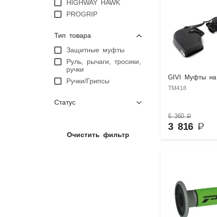
HIGHWAY HAWK
PROGRIP
Тип товара
Защитные муфты
Руль, рычаги, тросики,
ручки
GIVI Муфты на
Ручки/Грипсы
TM418
Статус
6 360
₽
3 816
₽
Очистить фильтр