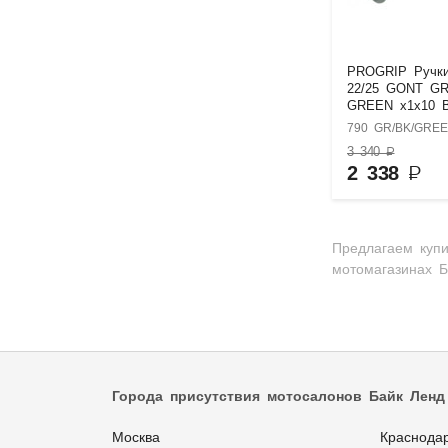
PROGRIP Ручк
22/25 GONT G
GREEN x1x10 
790 GR/BK/GRE
3 340
₽
2 338
₽
Предлагаем купи
мотомагазинах Б
Города присутствия мотосалонов Байк Ленд
Москва
Краснода