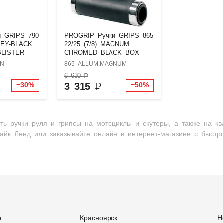
и GRIPS 790
PROGRIP Ручки GRIPS 865
REY-BLACK
22/25 (7/8) MAGNUM
BLISTER
CHROMED BLACK BOX
EN
865 ALLUM.MAGNUM
6 630
₽
3 315
₽
−30%
−50%
ть ручки руля и грипсы на мотоциклы и скутеры, а также на к
айк Ленд или заказывайте онлайн в интернет-магазине с быстр
р
Красноярск
Н