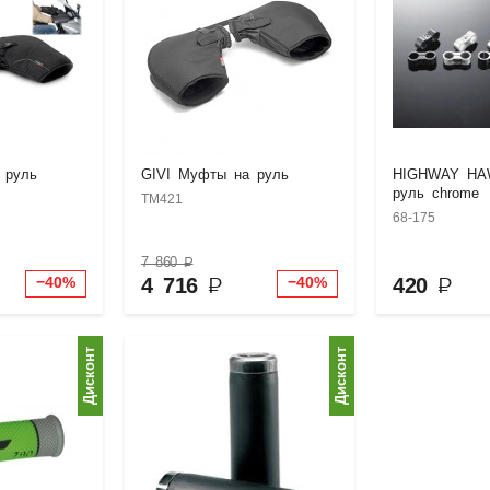
 руль
GIVI Муфты на руль
HIGHWAY HA
руль chrome
TM421
68-175
7 860
₽
4 716
₽
420
₽
−40%
−40%
Дисконт
Дисконт