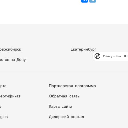
овосибирск
Екатеринбург
Privacy notice
остов-на-Дону
арта
Партнерская программа
ертификат
Обратная связь
s
Карта сайта
gies
Дилерский портал