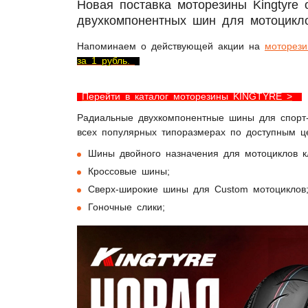
Новая поставка моторезины Kingtyre
двухкомпонентных шин для мотоцикл
Напоминаем о действующей акции на
моторези
за 1 рубль.
Перейти в каталог моторезины KINGTYRE >
Радиальные двухкомпонентные шины для спорт-б
всех популярных типоразмерах по доступным ц
Шины двойного назначения для мотоциклов кл
Кроссовые шины;
Сверх-широкие шины для Сustom мотоциклов
Гоночные слики;