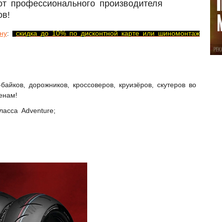
 от профессионального производителя
ов!
ну
:
скидка до 10% по дисконтной карте или шиномонтаж
айков, дорожников, кроссоверов, круизёров, скутеров во
енам!
асса Adventure;
;