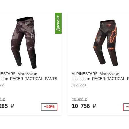
Дисконт
NESTARS Мотобрюки
ALPINESTARS Мотобрюки
совые RACER TACTICAL PANTS
кроссовые RACER TACTICAL 
22
3721220
70
₽
26 890
₽
285
₽
10 756
₽
−50%
−