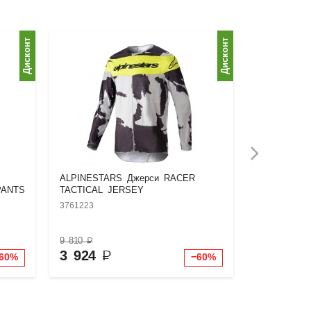
Дисконт
Дисконт
ALPINESTARS Джерси RACER
ALPINESTA
PANTS
TACTICAL JERSEY
TACTICAL 
3761223
3761222
9 810
₽
9 810
₽
3 924
₽
3 924
₽
60%
−60%