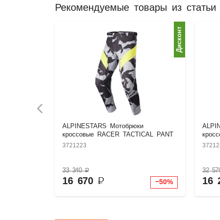
Рекомендуемые товары из статьи
Дисконт
ALPINESTARS Мотобрюки
ALPI
кроссовые RACER TACTICAL PANT
крос
3721223
37212
33 340
₽
32 5
16 670
₽
16 
−50%