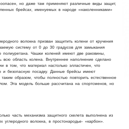
моопасен, но даже там применяют различные виды защит,
оленных брейсах, именуемых в народе «наколенниками»
леродного волокна призван защитить колени от кручения
аемую систему от 0 до 30 градусов для замыкания
о полиуретана. Чашки коленей имеют две раковины,
ь всю область колена. Внутреннее наполнение сделано
гии в том, что материал настолько элластичен, что
ю и безопасную посадку. Данные брейсы имеют
таким образом, чтобы полностью повторить естественное
злом. Эта модель больше рассчитана на спортсменов, но
только часть механизма защитного скелета выполнена из
 углеродного волокна, в простонародье- «карбон».