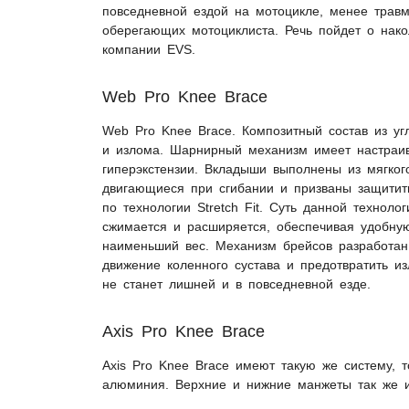
повседневной ездой на мотоцикле, менее трав
оберегающих мотоциклиста. Речь пойдет о нак
компании EVS.
Web Pro Knee Brace
Web Pro Knee Brace. Композитный состав из уг
и излома. Шарнирный механизм имеет настраив
гиперэкстензии. Вкладыши выполнены из мягког
двигающиеся при сгибании и призваны защитит
по технологии Stretch Fit. Суть данной техноло
сжимается и расширяется, обеспечивая удобну
наименьший вес. Механизм брейсов разработан 
движение коленного сустава и предотвратить и
не станет лишней и в повседневной езде.
Axis Pro Knee Brace
Axis Pro Knee Brace имеют такую же систему, 
алюминия. Верхние и нижние манжеты так же их