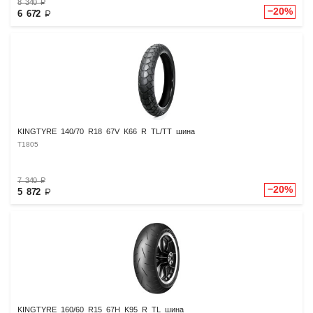
8 340
₽
−20%
6 672
₽
KINGTYRE 140/70 R18 67V K66 R TL/TT шина
T1805
7 340
₽
−20%
5 872
₽
KINGTYRE 160/60 R15 67H K95 R TL шина