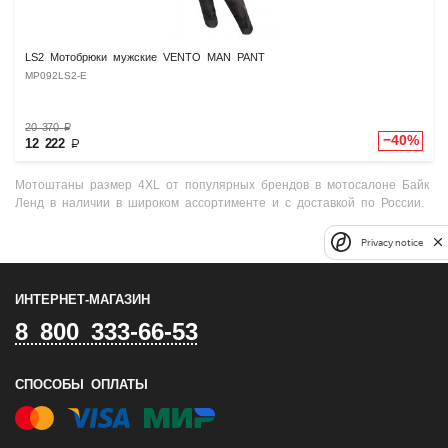
LS2 Мотобрюки мужские VENTO MAN PANT
MP092LS2-E
20 370
₽
−40%
12 222
₽
Мотоштаны размер 4XL от популярных брендов в мотосалоне Байк
Ленд в наличии в широком ассортименте и с доставкой по России.
Privacy notice
ИНТЕРНЕТ-МАГАЗИН
8 800 333-66-53
СПОСОБЫ ОПЛАТЫ