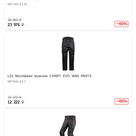
MP130LS2-M
39 960
₽
−40%
23 976
₽
LS2 Мотобрюки мужские CHART EVO MAN PANTS
MP069LS2-T
20 370
₽
−40%
12 222
₽