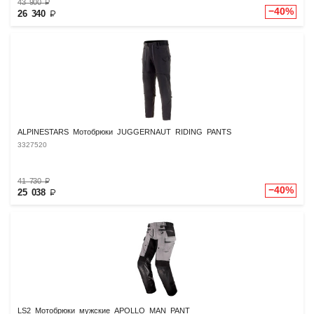
43 900
₽
−40%
26 340
₽
ALPINESTARS Мотобрюки JUGGERNAUT RIDING PANTS
3327520
41 730
₽
−40%
25 038
₽
LS2 Мотобрюки мужские APOLLO MAN PANT