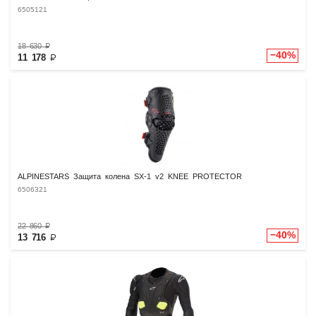
6505121
18 630
₽
−40%
11 178
₽
ALPINESTARS Защита колена SX-1 v2 KNEE PROTECTOR
6506321
22 860
₽
−40%
13 716
₽