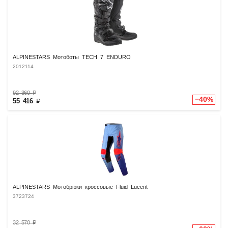
ALPINESTARS Мотоботы TECH 7 ENDURO
2012114
92 360
₽
−40%
55 416
₽
ALPINESTARS Мотобрюки кроссовые Fluid Lucent
3723724
32 570
₽