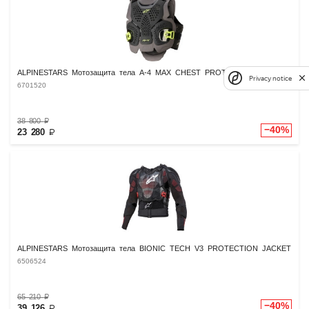
ALPINESTARS Мотозащита тела A-4 MAX CHEST PROT
Privacy notice
6701520
38 800
₽
−40%
23 280
₽
ALPINESTARS Мотозащита тела BIONIC TECH V3 PROTECTION JACKET
6506524
65 210
₽
−40%
39 126
₽