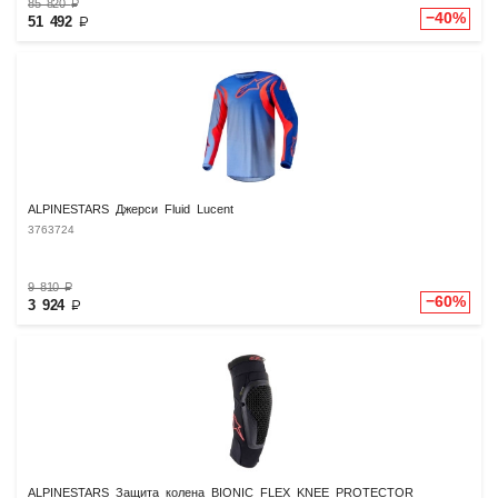
85 820
₽
−40%
51 492
₽
ALPINESTARS Джерси Fluid Lucent
3763724
9 810
₽
−60%
3 924
₽
ALPINESTARS Защита колена BIONIC FLEX KNEE PROTECTOR