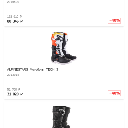
2010520
133 910
₽
−40%
80 346
₽
ALPINESTARS Мотоботы TECH 3
2013018
51 700
₽
−40%
31 020
₽