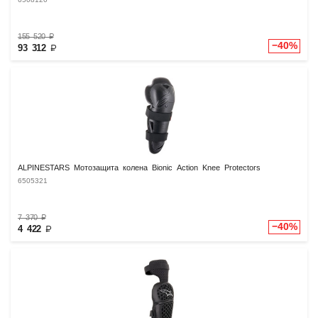
6508120
155 520
₽
−40%
93 312
₽
ALPINESTARS Мотозащита колена Bionic Action Knee Protectors
6505321
7 370
₽
−40%
4 422
₽