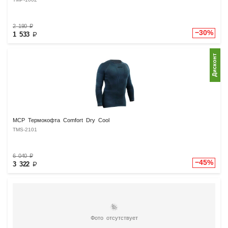
TMP-1002
2 190
₽
−30%
1 533
₽
Дисконт
MCP Термокофта Comfort Dry Cool
TMS-2101
6 040
₽
−45%
3 322
₽
Фото отсутствует