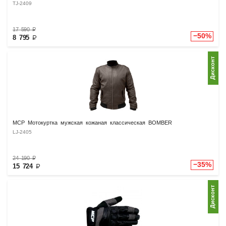
TJ-2409
17 590
₽
−50%
8 795
₽
Дисконт
MCP Мотокуртка мужская кожаная классическая BOMBER
LJ-2405
24 190
₽
−35%
15 724
₽
Дисконт