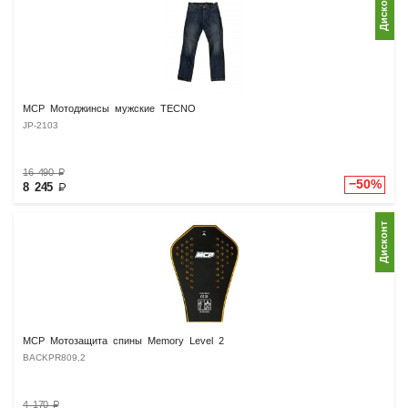
Дисконт
MCP Мотоджинсы мужские TECNO
JP-2103
16 490
₽
−50%
8 245
₽
Дисконт
MCP Мотозащита спины Memory Level 2
BACKPR809,2
4 170
₽