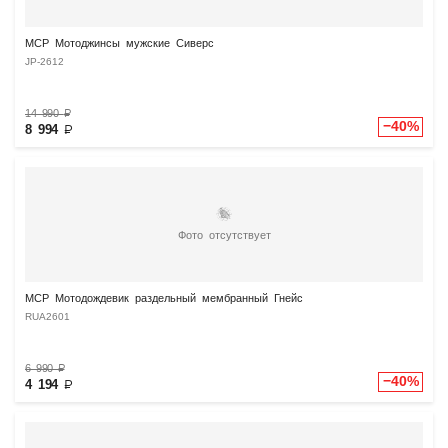
MCP Мотоджинсы мужские Сиверс
JP-2612
14 990
₽
−40%
8 994
₽
Фото отсутствует
MCP Мотодождевик раздельный мембранный Гнейс
RUA2601
6 990
₽
−40%
4 194
₽