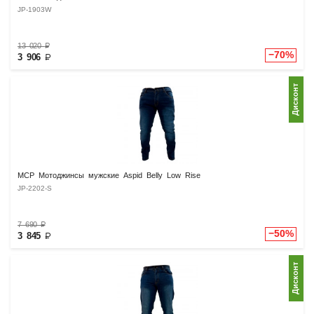
JP-1903W
13 020
₽
−70%
3 906
₽
Дисконт
MCP Мотоджинсы мужские Aspid Belly Low Rise
JP-2202-S
7 690
₽
−50%
3 845
₽
Дисконт