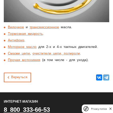
Вилочное
и
трансмиссионное
масла.
Тормозная жидкость
.
Антифриз
.
Моторное масло
для 2-х и 4-х тактных двигателей.
Смазки цепи
,
очистители цепи, полироли
.
Прочая мотохимия
(в том числе - для ухода).
Вернуться
ИНТЕРНЕТ-МАГАЗИН
8 800 333-66-53
Privacy notice