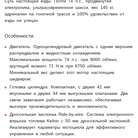
Суть настоящей езды:
Почти 74 л.с., продвинутая
электроника, ультрасовременное шасси, вес 145 кг,
адреналин на гоночной трассе и 100% удовольствие от
езды на улицах.
Особенности:
Двигатель:
Одноцилиндровый двигатель с одним верхним
распредвалом и жидкостным охлаждением.
Максимальная мощность 74 л.с. при 8000 об/мин,
крутящий момент 71 Н·м при 6750 об/мин.
Минимальный вес делает этот мотор настоящим
шедевром.
Головка цилиндра:
Компактная, с двумя 42 мм
впускными и двумя 34 мм выпускными клапанами. Две
свечи зажигания работают независимо, обеспечивая
высокую производительность и экономичность.
Дроссельная заслонка Ride-by-wire:
Система электронного
впрыска топлива Keihin с 50 мм дроссельной заслонкой.
Анализирует параметры мотоцикла для эффективного
управления в любой ситуации.