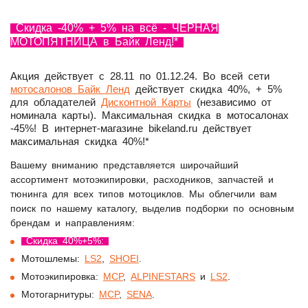
Скидка -40% + 5% на всё - ЧЁРНАЯ
МОТОПЯТНИЦА в Байк Ленд!*
Акция действует с 28.11 по 01.12.24. Во всей сети
мотосалонов Байк Ленд
действует скидка 40%, + 5%
для обладателей
Дисконтной Карты
(независимо от
номинала карты). Максимальная скидка в мотосалонах
-45%! В интернет-магазине bikeland.ru действует
максимальная скидка 40%!*
Вашему вниманию представляется широчайший
ассортимент мотоэкипировки, расходников, запчастей и
тюнинга для всех типов мотоциклов. Мы облегчили вам
поиск по нашему каталогу, выделив подборки по основным
брендам и направлениям:
Скидка 40%+5%:
Мотошлемы:
LS2
,
SHOEI
.
Мотоэкипировка:
MCP
,
ALPINESTARS
и
LS2
.
Мотогарнитуры:
MCP
,
SENA
.