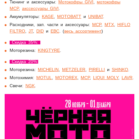
Тюнинг и аксессуары:
Мотокофры GIVI
,
мотокофры
MCP
,
aкссессуары GIVI
.
Аккумуляторы:
KAGE
,
MOTOBATT
и
UNIBAT
.
Расходники, зап. части и аксессуары:
MCP
,
MTX
,
HIFLO
FILTRO
,
JT
,
DID
и
EBC
. (
весь ассортимент
)
Скидка 35%:
Моторезина:
K
INGTYRE
.
Скидка 20%:
Моторезина:
MICHELIN
,
METZELER
,
PIRELLI
и
SHINKO
.
Мотохимия:
MOTUL
,
MOTOREX
,
MCP
,
LIQUI MOLY
,
LAVR
.
Свечи:
NGK
.