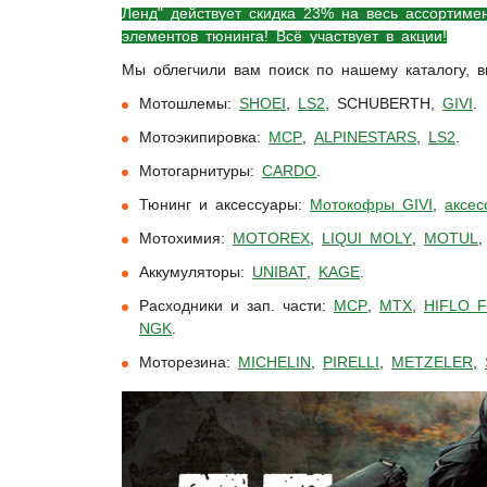
Ленд" действует скидка 23% на весь ассортимен
элементов тюнинга! Всё участвует в акции!
Мы облегчили вам поиск по нашему каталогу, 
Мотошлемы:
SHOEI
,
LS2
,
SCHUBERTH
,
GIVI
.
Мотоэкипировка:
MCP
,
ALPINESTARS
,
LS2
.
Мотогарнитуры:
CARDO
.
Тюнинг и аксессуары:
Мотокофры GIVI
,
аксес
Мотохимия:
MOTOREX
,
LIQUI MOLY
,
MOTUL
Аккумуляторы:
UNIBAT
,
KAGE
.
Расходники и зап. части:
MCP
,
MTX
,
HIFLO F
NGK
.
Моторезина:
MICHELIN
,
PIRELLI
,
METZELER
,