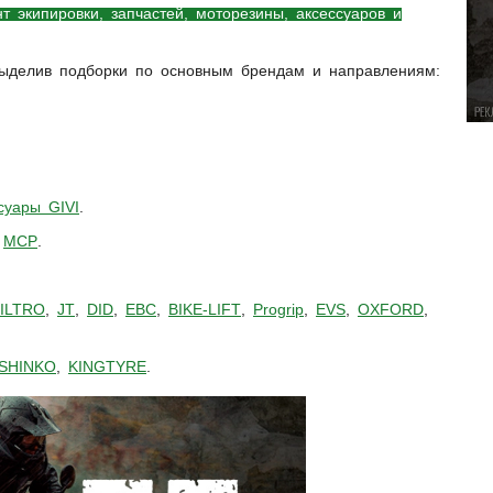
т экипировки, запчастей, моторезины, аксессуаров и
выделив подборки по основным брендам и направлениям:
суары GIVI
.
,
MCP
.
ILTRO
,
JT
,
DID
,
EBC
,
BIKE-LIFT
,
Progrip
,
EVS
,
OXFORD
,
SHINKO
,
KINGTYRE
.