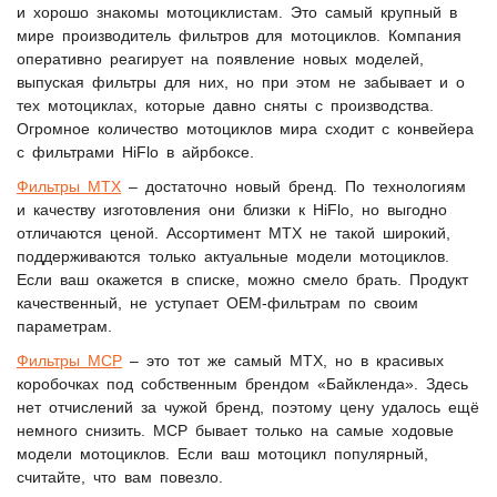
и хорошо знакомы мотоциклистам. Это самый крупный в
мире производитель фильтров для мотоциклов. Компания
оперативно реагирует на появление новых моделей,
выпуская фильтры для них, но при этом не забывает и о
тех мотоциклах, которые давно сняты с производства.
Огромное количество мотоциклов мира сходит с конвейера
с фильтрами HiFlo в айрбоксе.
Фильтры MTX
– достаточно новый бренд. По технологиям
и качеству изготовления они близки к HiFlo, но выгодно
отличаются ценой. Ассортимент МТХ не такой широкий,
поддерживаются только актуальные модели мотоциклов.
Если ваш окажется в списке, можно смело брать. Продукт
качественный, не уступает ОЕМ-фильтрам по своим
параметрам.
Фильтры MCP
– это тот же самый MTX, но в красивых
коробочках под собственным брендом «Байкленда». Здесь
нет отчислений за чужой бренд, поэтому цену удалось ещё
немного снизить. МСР бывает только на самые ходовые
модели мотоциклов. Если ваш мотоцикл популярный,
считайте, что вам повезло.