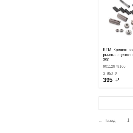
KTM Крепеж з
рычага сцеплен
390
90112979100
3 950
₽
395
₽
1
← Назад