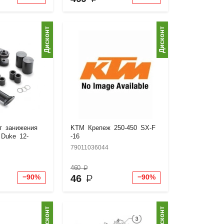
Дисконт
Дисконт
т занижения
KTM Крепеж 250-450 SX-F
 Duke 12-
-16
79011036044
460
₽
46
₽
−90%
−90%
Дисконт
Дисконт