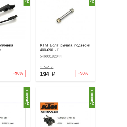
епления
KTM Болт рычага подвески
и
400-690 -11
54603182044
1 940
₽
194
₽
−90%
−90%
Дисконт
Дисконт