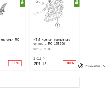
подножки RC
KTM Крепеж тормозного
суппорта RC 125-390
90613075000
2 011
₽
201
₽
−90%
−90%
Privacy notice