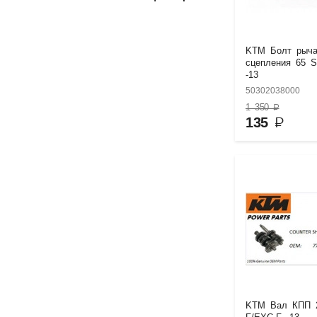
KTM Болт рыча
сцепления 65 S
-13
50302038000
1 350
₽
135
₽
KTM Вал КПП 