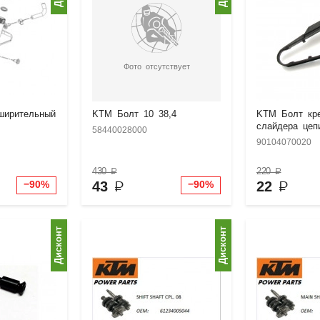
Фото отсутствует
ширительный
KTM Болт 10 38,4
KTM Болт кр
слайдера цеп
58440028000
90104070020
430
₽
220
₽
43
₽
22
₽
−90%
−90%
Дисконт
Дисконт