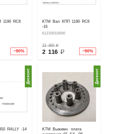
 1190 RC8
KTM Вал КПП 1190 RC8
-16
61233010000
21 160
₽
2 116
₽
−90%
−90%
Дисконт
Дисконт
50 RALLY -14
KTM Выжимн. плата