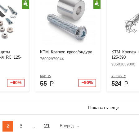
ащиты
KTM Крепеж кросс/эндуро
KTM Крепеж 
ия RC 125-
125-390
76002979044
90503039000
550
₽
5 240
₽
55
₽
524
₽
−90%
−90%
Показать еще
2
3
..
21
Вперед →