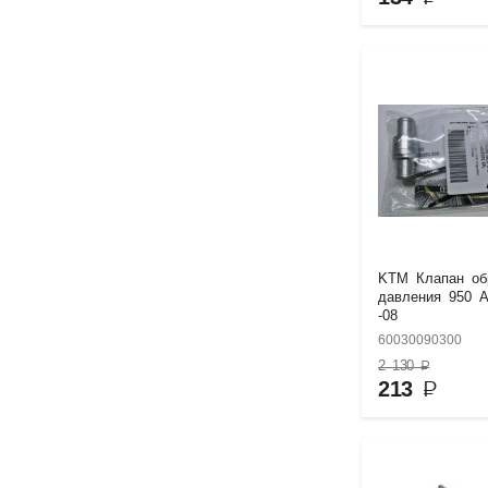
KTM Клапан об
давления 950 
-08
60030090300
2 130
₽
213
₽