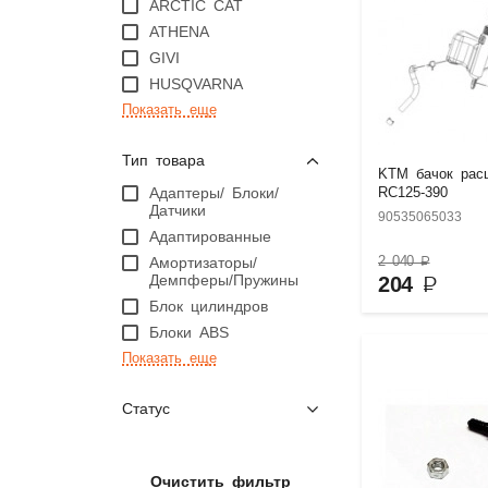
ARCTIC CAT
ATHENA
GIVI
HUSQVARNA
Показать еще
Тип товара
KTM бачок рас
Адаптеры/ Блоки/
RC125-390
Датчики
90535065033
Адаптированные
2 040
₽
Амортизаторы/
Демпферы/Пружины
204
₽
Блок цилиндров
Блоки ABS
Показать еще
Статус
Очистить фильтр