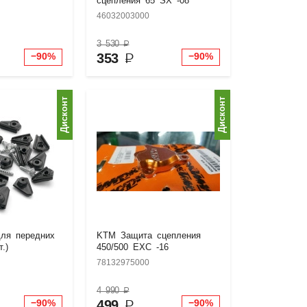
сцепления 65 SX -08
46032003000
3 530
₽
353
₽
−90%
−90%
Дисконт
Дисконт
ля передних
KTM Защита сцепления
.)
450/500 EXC -16
78132975000
4 990
₽
499
₽
−90%
−90%