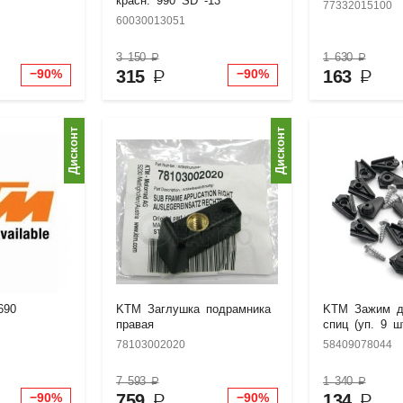
красн. 990 SD -13
77332015100
60030013051
3 150
₽
1 630
₽
315
₽
163
₽
−90%
−90%
Дисконт
Дисконт
690
KTM Заглушка подрамника
KTM Зажим д
правая
спиц (уп. 9 шт
78103002020
58409078044
7 593
₽
1 340
₽
759
₽
134
₽
−90%
−90%