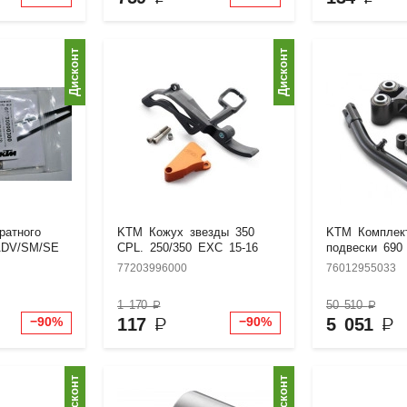
Дисконт
Дисконт
ратного
KTM Кожух звезды 350
KTM Комплек
ADV/SM/SE
CPL. 250/350 EXC 15-16
подвески 690
77203996000
76012955033
1 170
₽
50 510
₽
117
₽
5 051
₽
−90%
−90%
Дисконт
Дисконт