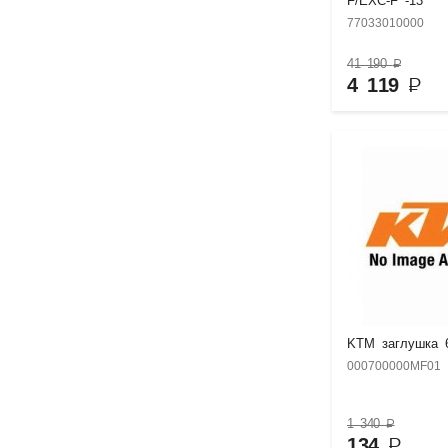
F/EXC-F -13
77033010000
41 190
₽
4 119
₽
KTM заглушка 
000700000MF01
1 340
₽
134
₽