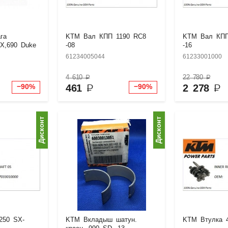
га
KTM Вал КПП 1190 RC8
KTM Вал КПП
X,690 Duke
-08
-16
61234005044
61233001000
4 610
₽
22 780
₽
461
₽
2 278
₽
−90%
−90%
Дисконт
Дисконт
250 SX-
KTM Вкладыш шатун.
KTM Втулка 4