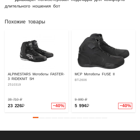
длительного ношения бот
Похожие товары
ALPINESTARS Мотоботы FASTER-
MCP Мотоботы FUSE II
3 RIDEKNIT SH
BT-2606
2510319
38 710
₽
9 990
₽
23 226
₽
−40%
5 994
₽
−40%