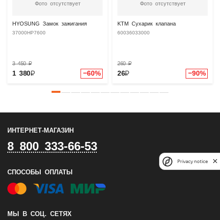
Фото отсутствует
Фото отсутствует
HYOSUNG Замок зажигания
KTM Сухарик клапана
37000HP7600
60036033000
3 450
₽
260
₽
1 380
₽
−60%
26
₽
−90%
ИНТЕРНЕТ-МАГАЗИН
8 800 333-66-53
Privacy notice
СПОСОБЫ ОПЛАТЫ
МЫ В СОЦ. СЕТЯХ