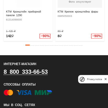
Фото отсутствует
KTM Кронштейн приборной
KTM Крепеж кронштейна фары
панели 1290
0985050003
61314099000
1 420
₽
80
₽
142
₽
−90%
8
₽
−90%
ИНТЕРНЕТ-МАГАЗИН
8 800 333-66-53
Privacy notice
СПОСОБЫ ОПЛАТЫ
МЫ В СОЦ. СЕТЯХ