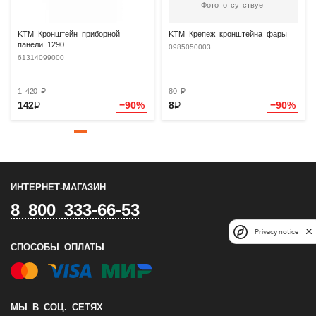
Фото отсутствует
KTM Кронштейн приборной
KTM Крепеж кронштейна фары
панели 1290
0985050003
61314099000
1 420
₽
80
₽
142
₽
−90%
8
₽
−90%
ИНТЕРНЕТ-МАГАЗИН
8 800 333-66-53
Privacy notice
СПОСОБЫ ОПЛАТЫ
МЫ В СОЦ. СЕТЯХ