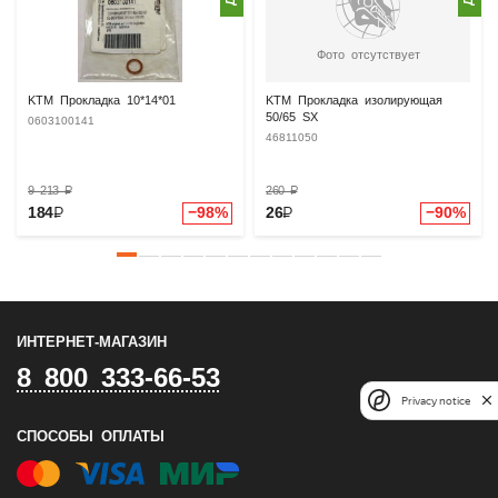
Фото отсутствует
KTM Прокладка 10*14*01
KTM Прокладка изолирующая
50/65 SX
0603100141
46811050
9 213
₽
260
₽
184
₽
−98%
26
₽
−90%
ИНТЕРНЕТ-МАГАЗИН
8 800 333-66-53
Privacy notice
СПОСОБЫ ОПЛАТЫ