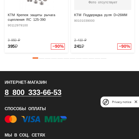
Фото отсутствует
KTM Крепеж защиты рычага
KTM Поддерждка руля D=26MM
сцепления RC 125-390
90101039000
90112979100
3 950
₽
2 410
₽
395
₽
−90%
241
₽
−90%
ИНТЕРНЕТ-МАГАЗИН
8 800 333-66-53
Privacy notice
СПОСОБЫ ОПЛАТЫ
МЫ В СОЦ. СЕТЯХ