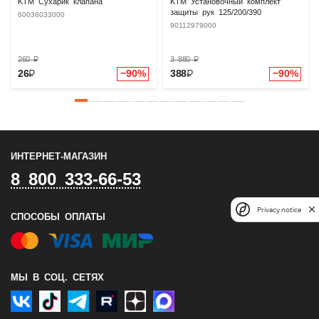
KTM Сухарик клапана
KTM Установочный комплект
защиты рук 125/200/390
60036033000
90112979000
260
₽
3 880
₽
26
₽
−90%
388
₽
−90%
ИНТЕРНЕТ-МАГАЗИН
8 800 333-66-53
Privacy notice
СПОСОБЫ ОПЛАТЫ
МЫ В СОЦ. СЕТЯХ