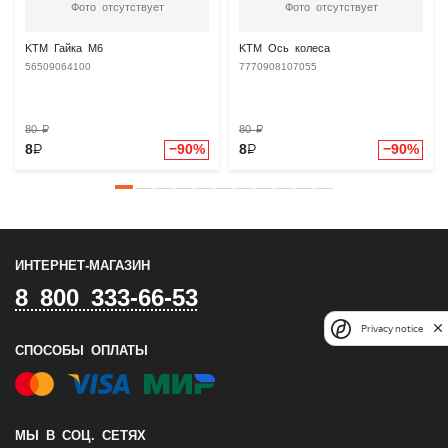
Фото отсутствует
Фото отсутствует
KTM Гайка М6
KTM Ось колеса
56509064100
7770908107055
80
₽
80
₽
8
₽
−90%
8
₽
−90%
ИНТЕРНЕТ-МАГАЗИН
8 800 333-66-53
Privacy notice
СПОСОБЫ ОПЛАТЫ
МЫ В СОЦ. СЕТЯХ